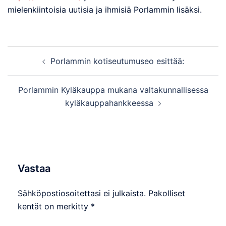
mielenkiintoisia uutisia ja ihmisiä Porlammin lisäksi.
Post
Porlammin kotiseutumuseo esittää:
navigation
Porlammin Kyläkauppa mukana valtakunnallisessa
kyläkauppahankkeessa
Vastaa
Sähköpostiosoitettasi ei julkaista.
Pakolliset
kentät on merkitty
*