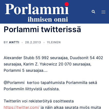
Skip
to
Search
Tog
content
men
Porlammi twitterissä
BY
ANTTI
28.2.2013
YLEINEN
Alexander Stubb 55 992 seuraajaa, Duudsonit 54 402
seuraajaa, Karim Z. Yskowicz 20 070 seuraajaa,
Porlammi 5 seuraajaa….
@Porlammi kertoo tapahtumista Porlammilla sekä
Porlammiin liittyvistä uutisista.
Twitteriin voi rekisteröityä osoitteesta
https://twitter.com/
ja näin alkaa seurata myös muita