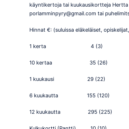
käyntikertoja tai kuukausikortteja Hertta
porlamminpyry@gmail.com tai puhelimi
Hinnat €: (suluissa eläkeläiset, opiskelij
1 kerta 4 (3)
10 kertaa 35 (26)
1 kuukausi 29 (22)
6 kuukautta 155 (120)
12 kuukautta 295 (225)
Kulkukortti (Pantti) 10 (10)