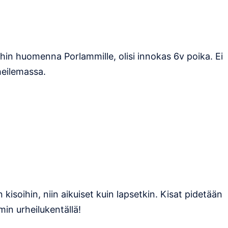
ihin huomenna Porlammille, olisi innokas 6v poika. Ei
heilemassa.
n kisoihin, niin aikuiset kuin lapsetkin. Kisat pidetään
min urheilukentällä!