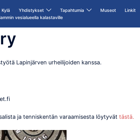
Kylä
Yhdistykset
Tapahtumia
Museot
Linkit
lammin vesialueella kalastaville
ry
työtä Lapinjärven urheilijoiden kanssa.
t.fi
osalista ja tenniskentän varaamisesta löytyvät
tästä.