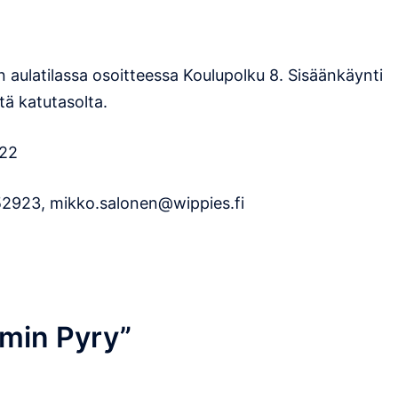
in aulatilassa osoitteessa Koulupolku 8. Sisäänkäynti
tä katutasolta.
-22
52923, mikko.salonen@wippies.fi
min Pyry
”