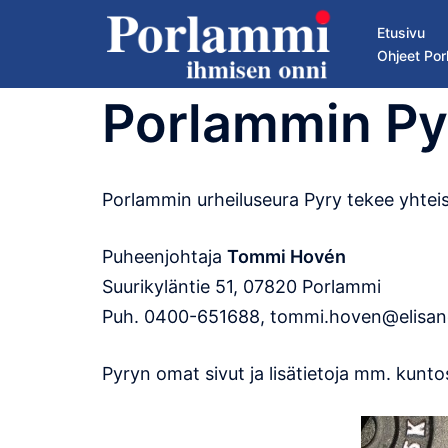
Skip
Etusivu
to
Ohjeet Por
content
Porlammin Py
Porlammin urheiluseura Pyry tekee yhteis
Puheenjohtaja
Tommi Hovén
Suurikyläntie 51, 07820 Porlammi
Puh. 0400-651688, tommi.hoven@elisane
Pyryn omat sivut ja lisätietoja mm. kunt