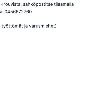
 Krouvista, sähköpostitse tilaamalla
tse 0456672760
at, työttömät ja varusmiehet)