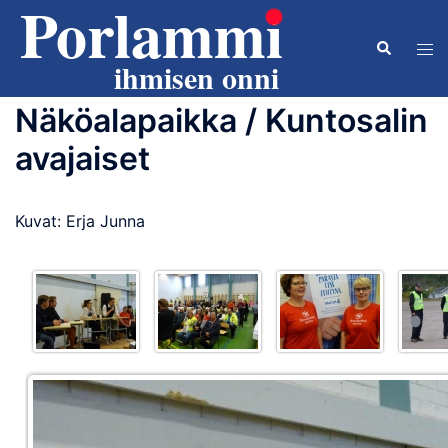
Skip
to
Search
Tog
content
men
Näköalapaikka / Kuntosalin
avajaiset
Kuvat: Erja Junna