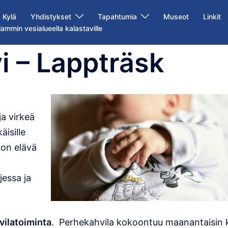
Kylä
Yhdistykset
Tapahtumia
Museot
Linkit
lammin vesialueella kalastaville
i – Lappträsk
ja virkeä
äisille
 on elävä
jessa ja
ilatoiminta
. Perhekahvila kokoontuu maanantaisin 