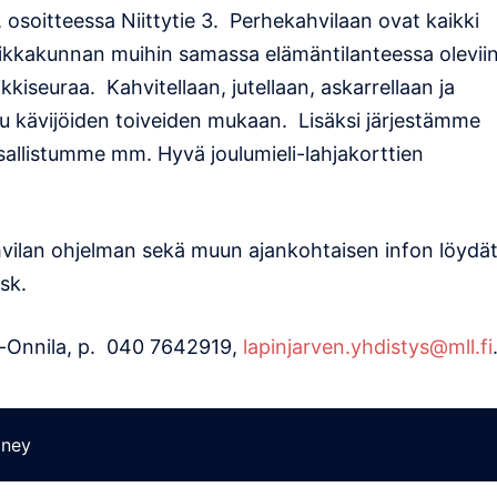
 osoitteessa Niittytie 3. Perhekahvilaan ovat kaikki
paikkakunnan muihin samassa elämäntilanteessa olevii
kkiseuraa. Kahvitellaan, jutellaan, askarrellaan ja
uu kävijöiden toiveiden mukaan. Lisäksi järjestämme
osallistumme mm. Hyvä joulumieli-lahjakorttien
vilan ohjelman sekä muun ajankohtaisen infon löydä
sk.
g-Onnila, p. 040 7642919,
lapinjarven.yhdistys@mll.fi
ney