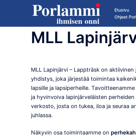
Skip
Etusivu
to
Ohjeet Por
content
MLL Lapinjärv
MLL Lapinjärvi – Lappträsk on aktiivinen 
yhdistys, joka järjestää toimintaa kaikenik
lapsille ja lapsiperheille. Tavoitteenamme
ja hyvinvoiva lapinjärveläisten perheiden
verkosto, josta on tukea, iloa ja seuraa ar
juhlassa.
Näkyvin osa toimintaamme on
perhekahv