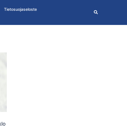
Tietosuojaseloste
Search
klo