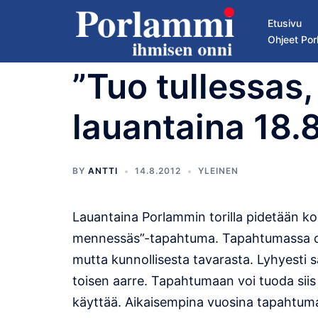
Skip
Etusivu
to
Ohjeet Por
content
”Tuo tullessas
lauantaina 18.8
BY
ANTTI
14.8.2012
YLEINEN
Lauantaina Porlammin torilla pidetään ko
mennessäs”-tapahtuma. Tapahtumassa on 
mutta kunnollisesta tavarasta. Lyhyesti
toisen aarre. Tapahtumaan voi tuoda siis 
käyttää. Aikaisempina vuosina tapahtumaa