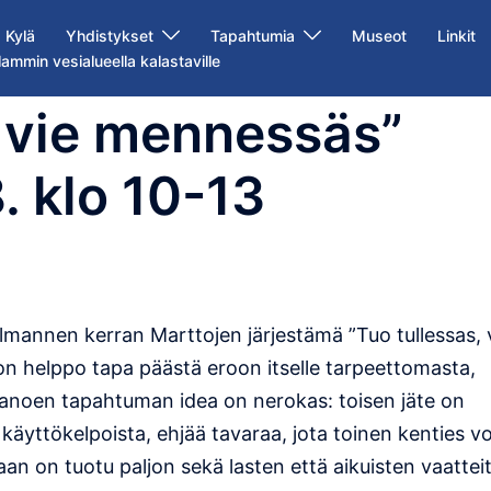
Kylä
Yhdistykset
Tapahtumia
Museot
Linkit
lammin vesialueella kalastaville
, vie mennessäs”
. klo 10-13
lmannen kerran Marttojen järjestämä ”Tuo tullessas, 
helppo tapa päästä eroon itselle tarpeettomasta,
 sanoen tapahtuman idea on nerokas: toisen jäte on
käyttökelpoista, ehjää tavaraa, jota toinen kenties vo
n on tuotu paljon sekä lasten että aikuisten vaattei