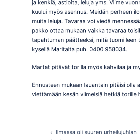
ja kenkiä, astioita, leluja yms. Viime vu
kuului myös asennus. Meidän perheen iloks
muita leluja. Tavaraa voi viedä mennessä
pakko ottaa mukaan vaikka tavaraa toisik
tapahtuman päätteeksi, mitä tuomilleen t
kysellä Maritalta puh. 0400 958034.
Martat pitävät torilla myös kahvilaa ja m
Ennusteen mukaan lauantain pitäisi olla aur
viettämään kesän viimeisiä hetkiä torille
Post
Ilmassa oli suuren urheilujuhlan