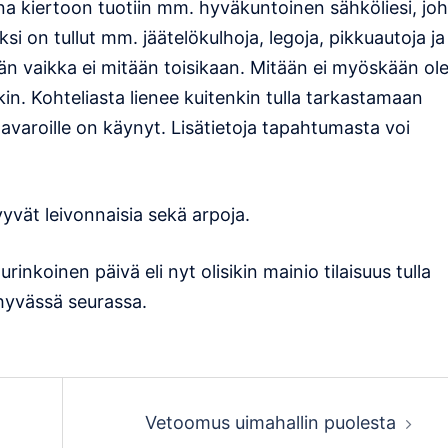
onna kiertoon tuotiin mm. hyväkuntoinen sähköliesi, jo
i on tullut mm. jäätelökulhoja, legoja, pikkuautoja ja
än vaikka ei mitään toisikaan. Mitään ei myöskään ol
in. Kohteliasta lienee kuitenkin tulla tarkastamaan
avaroille on käynyt. Lisätietoja tapahtumasta voi
yyvät leivonnaisia sekä arpoja.
inkoinen päivä eli nyt olisikin mainio tilaisuus tulla
 hyvässä seurassa.
Vetoomus uimahallin puolesta