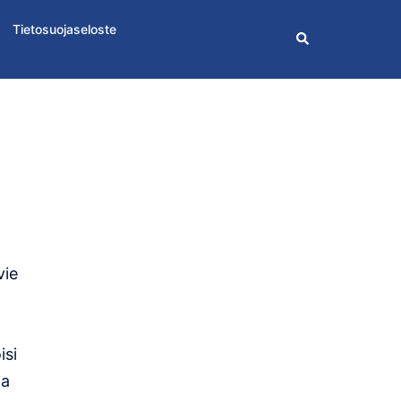
Tietosuojaseloste
Search
vie
isi
ta