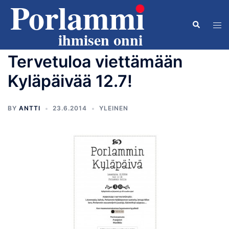
Skip
to
Search
Tog
content
men
Tervetuloa viettämään
Kyläpäivää 12.7!
BY
ANTTI
23.6.2014
YLEINEN