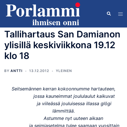
Skip
to
Search
Tog
content
men
Tallihartaus San Damianon
ylisillä keskiviikkona 19.12
klo 18
BY
ANTTI
13.12.2012
YLEINEN
Seitsemännen kerran kokoonnumme hartauteen,
jossa kauneimmat joululaulut kaikuvat
ja viileässä jouluisessa illassa glögi
lämmittää.
Astumme nyt uuteen aikaan
ja seimiasetelma tulee saamaan vuosittain