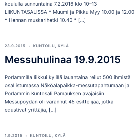
koululla sunnuntaina 7.2.2016 klo 10–13
LIIKUNTASALISSA * Muumi ja Pikku Myy 10.00 ja 12.00
* Hennan muskarihetki 10.40 * […]
23.9.2015
KUNTOILU
,
KYLÄ
Messuhulinaa 19.9.2015
Porlammilla liikkui kylillä lauantaina reilut 500 ihmistä
osallistumassa Näköalapaikka-messutapahtumaan ja
Porlammin Kuntosali Pamauksen avajaisiin.
Messupöydän oli varannut 45 esittelijää, jotka
edustivat yrittäjiä, […]
1.9.2015
KUNTOILU
,
KYLÄ