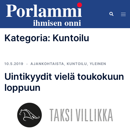
Skip
to
Search
Tog
content
men
Kategoria:
Kuntoilu
10.5.2019
AJANKOHTAISTA
,
KUNTOILU
,
YLEINEN
Uintikyydit vielä toukokuun
loppuun