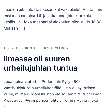
Taas on aika aloittaa kesän kahvakuulailut! Aloitamme
ensi maanantaina 1.6. ja jatkamme (ainakin) koko
kesäkuun. Joka maanantai alakoulun pihalla klo 18.30.
Mukaan […]
13.8.2012
KUNTOILU
,
KYLÄ
,
YLEINEN
Ilmassa oli suuren
urheilujuhlan tuntua
Lauantaina vietettiin Porlammin Pyryn 80-
vuotisjuhlakisoja urheilukentällä. Ilma oli syksyisen
viileä, mutta runsaslukuinen yleisö lämmitti tunnelman.
Kisat avasi Pyryn puheenjohtaja Tommi Hoven, joka
[…]