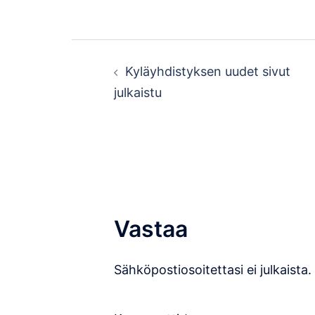
Post
Kyläyhdistyksen uudet sivut
navigation
julkaistu
Vastaa
Sähköpostiosoitettasi ei julkaista.