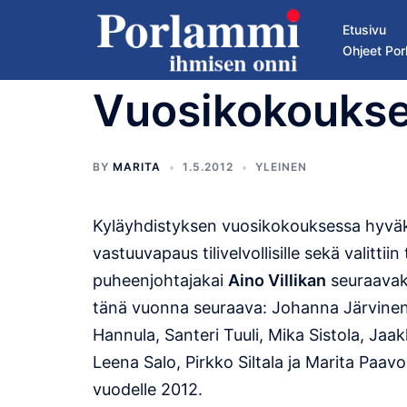
Skip
Etusivu
to
Ohjeet Por
content
Vuosikokoukses
BY
MARITA
1.5.2012
YLEINEN
Kyläyhdistyksen vuosikokouksessa hyväksyt
vastuuvapaus tilivelvollisille sekä valittii
puheenjohtajakai
Aino Villikan
seuraavak
tänä vuonna seuraava: Johanna Järvinen,
Hannula, Santeri Tuuli, Mika Sistola, Jaa
Leena Salo, Pirkko Siltala ja Marita Paav
vuodelle 2012.