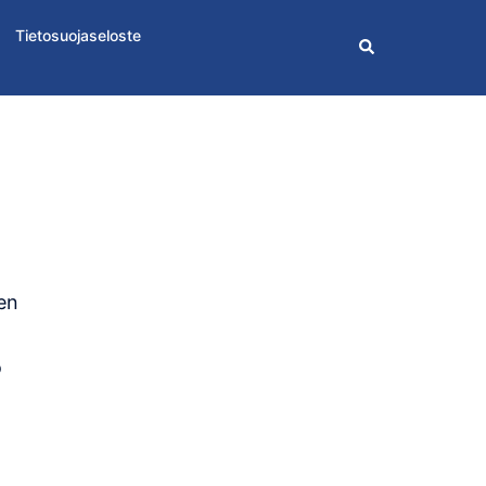
Tietosuojaseloste
Search
sen
o
-