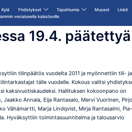
Kylä
Yhdistykset
Tapahtumia
Museot
Linkit
lammin vesialueella kalastaville
sa 19.4. päätettyä
tiin tilinpäätös vuodelta 2011 ja myönnettiin tili- ja
n tilintarkastajat tälle vuodelle. Kokous valitsi yhdistyk
si kaksivuotiskaudeksi. Hallituksen kokoonpano on
 Jaakko Annala, Eija Rantasalo, Mervi Vuorinen, Pirj
kko Vähämartti, Marja Lindqvist, Mirja Rantasalmi, Pia
ola. Hyväksyttiin toimintasuunnitelma ja talousarvio