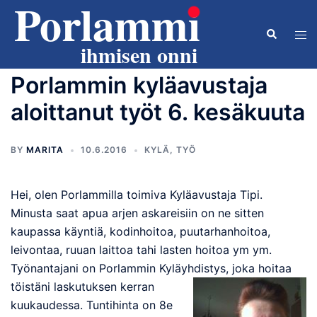
Skip
to
Search
Tog
content
men
Porlammin kyläavustaja
aloittanut työt 6. kesäkuuta
BY
MARITA
10.6.2016
KYLÄ
,
TYÖ
Hei, olen Porlammilla toimiva Kyläavustaja Tipi.
Minusta saat apua arjen askareisiin on ne sitten
kaupassa käyntiä, kodinhoitoa, puutarhanhoitoa,
leivontaa, ruuan laittoa tahi lasten hoitoa ym ym.
Työnantajani on Porlammin Kyläyhdistys, joka hoitaa
töistäni
laskutuksen kerran
kuukaudessa. Tuntihinta on 8e