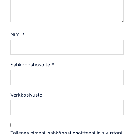
Nimi
*
Sähköpostiosoite
*
Verkkosivusto
Tallenna nimeni, sähköpostiosoitteeni ja sivustoni