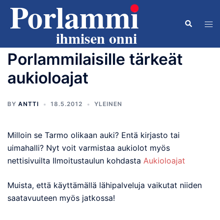
Skip
to
Search
Tog
content
men
Porlammilaisille tärkeät
aukioloajat
BY
ANTTI
18.5.2012
YLEINEN
Milloin se Tarmo olikaan auki? Entä kirjasto tai
uimahalli? Nyt voit varmistaa aukiolot myös
nettisivuilta Ilmoitustaulun kohdasta
Aukioloajat
Muista, että käyttämällä lähipalveluja vaikutat niiden
saatavuuteen myös jatkossa!