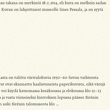
an takana on merkintä 18.2.1914, eli kuva on melkein sadan
 Kuvan on lahjoittanut museolle Iines Pessala, ja on syytä
ta on valittu värivalokuvia 1950–60-luvun vaihteesta
at ovat skannattu haalistuneista paperikuvista, eikä värejä
a voi käydä katsomassa kesäkuussa ja elokuussa klo 12–13
a ja vasta viimeiseksi kierroksen lopussa pääsee Sirénin
auki Sirénin talomuseota klo …