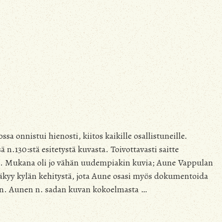
 onnistui hienosti, kiitos kaikille osallistuneille.
 n.130:stä esitetystä kuvasta. Toivottavasti saitte
ä. Mukana oli jo vähän uudempiakin kuvia; Aune Vappulan
näkyy kylän kehitystä, jota Aune osasi myös dokumentoida
en. Aunen n. sadan kuvan kokoelmasta …