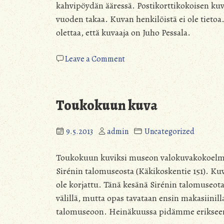
kahvipöydän ääressä. Postikorttikokoisen kuv
vuoden takaa. Kuvan henkilöistä ei ole tietoa.
olettaa, että kuvaaja on Juho Pessala.
on
Leave a Comment
Kesäkuun
kuva
Toukokuun kuva
9.5.2013
admin
Uncategorized
Toukokuun kuviksi museon valokuvakokoelmas
Sirénin talomuseosta (Käkikoskentie 151). Kuv
ole korjattu. Tänä kesänä Sirénin talomuseot
välillä, mutta opas tavataan ensin makasiinill
talomuseoon. Heinäkuussa pidämme erikseen 