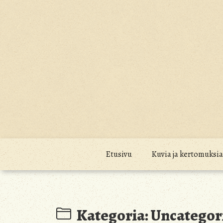
Skip
to
content
Etusivu
Kuvia ja kertomuksia
Kategoria:
Uncategor