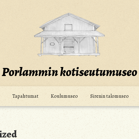
Porlammin kotiseutumuseo
Tapahtumat
Koulumuseo
Sirenin talomuseo
ized