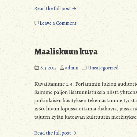
”Toukokuun
Read the full post →
kuva”
on
Leave a Comment
Toukokuun
kuva
Maaliskuun kuva
8.3.2013
admin
Uncategorized
Kuvailtamme 1.3. Porlammin lukion auditoriossa
Saimme paljon lisätunnistuksia niistä yhteensä
jonkinlaisen käsityksen tekemästämme työst
1960-luvun lopussa ottamia diakuvia, joissa 
tajuten kylän katoavan kulttuurin merkityks
”Maaliskuun
Read the full post →