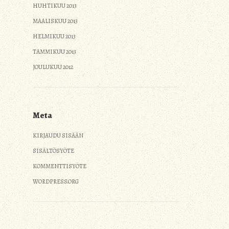
HUHTIKUU 2013
MAALISKUU 2013
HELMIKUU 2013
TAMMIKUU 2013
JOULUKUU 2012
Meta
KIRJAUDU SISÄÄN
SISÄLTÖSYÖTE
KOMMENTTISYÖTE
WORDPRESS.ORG