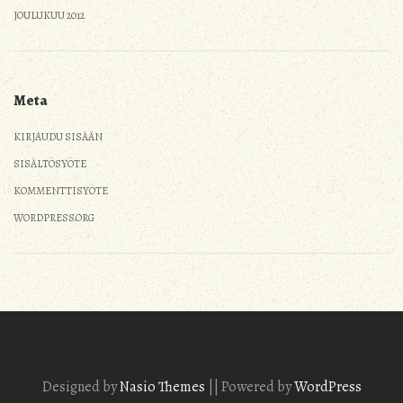
JOULUKUU 2012
Meta
KIRJAUDU SISÄÄN
SISÄLTÖSYÖTE
KOMMENTTISYÖTE
WORDPRESS.ORG
Designed by
Nasio Themes
||
Powered by
WordPress