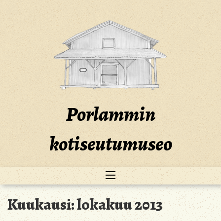
Skip
to
content
Porlammin
kotiseutumuseo
Kuukausi:
lokakuu 2013