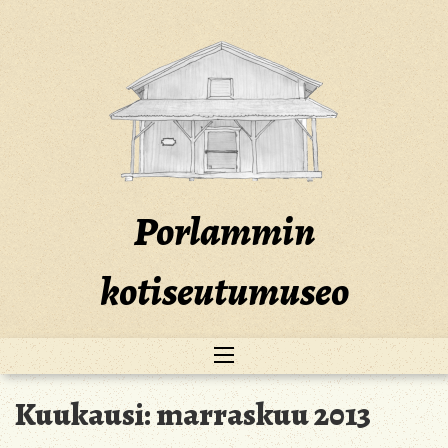
Skip
to
content
Porlammin
kotiseutumuseo
Kuukausi:
marraskuu 2013