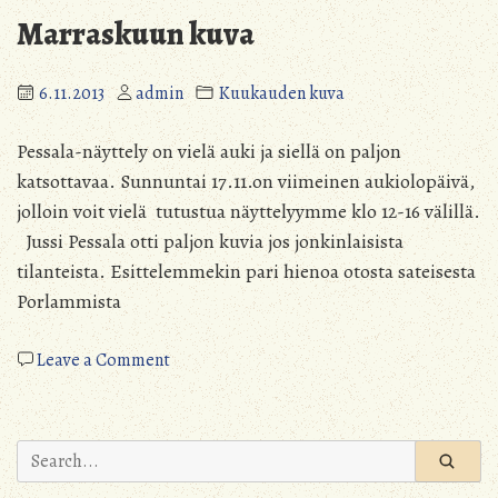
Marraskuun kuva
6.11.2013
admin
Kuukauden kuva
Pessala-näyttely on vielä auki ja siellä on paljon
katsottavaa. Sunnuntai 17.11.on viimeinen aukiolopäivä,
jolloin voit vielä tutustua näyttelyymme klo 12-16 välillä.
Jussi Pessala otti paljon kuvia jos jonkinlaisista
tilanteista. Esittelemmekin pari hienoa otosta sateisesta
Porlammista
on
Leave a Comment
Marraskuun
kuva
Search
for: