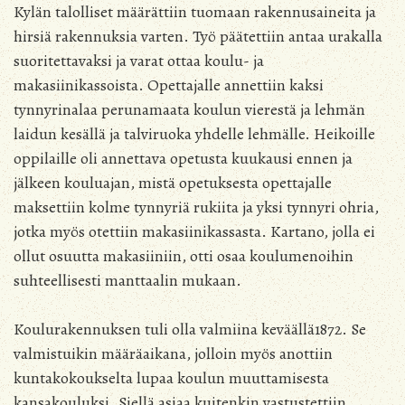
Kylän talolliset määrättiin tuomaan rakennusaineita ja
hirsiä rakennuksia varten. Työ päätettiin antaa urakalla
suoritettavaksi ja varat ottaa koulu- ja
makasiinikassoista. Opettajalle annettiin kaksi
tynnyrinalaa perunamaata koulun vierestä ja lehmän
laidun kesällä ja talviruoka yhdelle lehmälle. Heikoille
oppilaille oli annettava opetusta kuukausi ennen ja
jälkeen kouluajan, mistä opetuksesta opettajalle
maksettiin kolme tynnyriä rukiita ja yksi tynnyri ohria,
jotka myös otettiin makasiinikassasta. Kartano, jolla ei
ollut osuutta makasiiniin, otti osaa koulumenoihin
suhteellisesti manttaalin mukaan.
Koulurakennuksen tuli olla valmiina keväällä1872. Se
valmistuikin määräaikana, jolloin myös anottiin
kuntakokoukselta lupaa koulun muuttamisesta
kansakouluksi. Siellä asiaa kuitenkin vastustettiin,