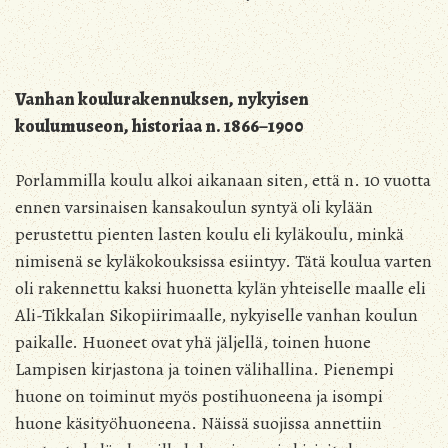
Vanhan koulurakennuksen, nykyisen
koulumuseon,
historiaa n. 1866–1900
Porlammilla koulu alkoi aikanaan siten, että n. 10 vuotta
ennen varsinaisen kansakoulun syntyä oli kylään
perustettu pienten lasten koulu eli kyläkoulu, minkä
nimisenä se kyläkokouksissa esiintyy. Tätä koulua varten
oli rakennettu kaksi huonetta kylän yhteiselle maalle eli
Ali-Tikkalan Sikopiirimaalle, nykyiselle vanhan koulun
paikalle. Huoneet ovat yhä jäljellä, toinen huone
Lampisen kirjastona ja toinen välihallina. Pienempi
huone on toiminut myös postihuoneena ja isompi
huone käsityöhuoneena. Näissä suojissa annettiin