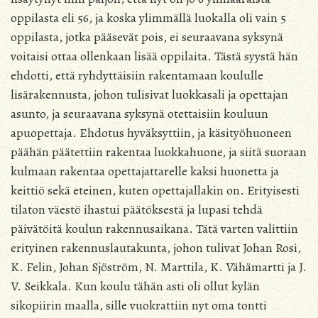
oppilasta eli 56, ja koska ylimmällä luokalla oli vain 5
oppilasta, jotka pääsevät pois, ei seuraavana syksynä
voitaisi ottaa ollenkaan lisää oppilaita. Tästä syystä hän
ehdotti, että ryhdyttäisiin rakentamaan koululle
lisärakennusta, johon tulisivat luokkasali ja opettajan
asunto, ja seuraavana syksynä otettaisiin kouluun
apuopettaja. Ehdotus hyväksyttiin, ja käsityöhuoneen
päähän päätettiin rakentaa luokkahuone, ja siitä suoraan
kulmaan rakentaa opettajattarelle kaksi huonetta ja
keittiö sekä eteinen, kuten opettajallakin on. Erityisesti
tilaton väestö ihastui päätöksestä ja lupasi tehdä
päivätöitä koulun rakennusaikana. Tätä varten valittiin
erityinen rakennuslautakunta, johon tulivat Johan Rosi,
K. Felin, Johan Sjöström, N. Marttila, K. Vähämartti ja J.
V. Seikkala. Kun koulu tähän asti oli ollut kylän
sikopiirin maalla, sille vuokrattiin nyt oma tontti