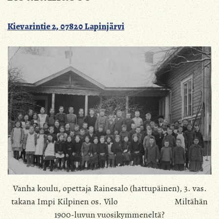
Kievarintie 2, 07820 Lapinjärvi
Vanha koulu, opettaja Rainesalo (hattupäinen), 3. vas.
takana Impi Kilpinen os. Vilo Miltähän
1900-luvun vuosikymmeneltä?