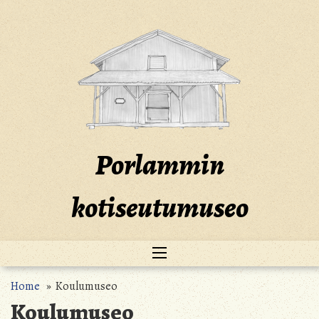
Skip
to
content
Porlammin
kotiseutumuseo
Home
» Koulumuseo
Koulumuseo