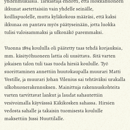
yhdenmukaisia. Tarkastaja ehdotti, että luokkahuoneen
ikkunat asetettaisiin vain yhdelle seinälle,
koillispuolelle, mutta kyläkokous määräsi, että kaksi
ikkunaa on pantava myös päätyseinään, jotta luokka
tulisi valoisammaksi ja ulkonäkö paremmaksi.
Vuonna 1894 koululla oli päätetty taas tehdä korjauksia,
mm. käsityöhuoneen lattia oli uusittava. Sitä varten
jokaisen talon tuli taas tuoda hirsiä koululle. Työ
suorittaminen annettiin huutokaupalla muurari Matti
Vestille, ja muurari Johan Vilenius sai tehtäväksi urakalla
ulkohuonerakennuksen. Mainittuja rakennuskohteita
varten tarvittavat lankut ja laudat sahautettiin
vesivoimalla käyvässsä Käkikosken sahassa. Hirsien
vedosta sahalle ja takaisin tuomisesta koululle
maksettiin Jussi Nuuttilalle.