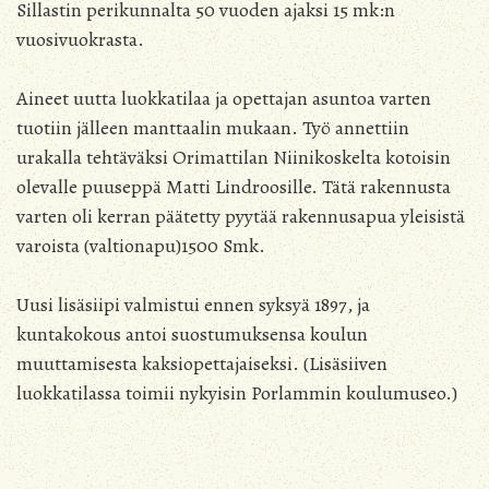
Sillastin perikunnalta 50 vuoden ajaksi 15 mk:n
vuosivuokrasta.
Aineet uutta luokkatilaa ja opettajan asuntoa varten
tuotiin jälleen manttaalin mukaan. Työ annettiin
urakalla tehtäväksi Orimattilan Niinikoskelta kotoisin
olevalle puuseppä Matti Lindroosille. Tätä rakennusta
varten oli kerran päätetty pyytää rakennusapua yleisistä
varoista (valtionapu)1500 Smk.
Uusi lisäsiipi valmistui ennen syksyä 1897, ja
kuntakokous antoi suostumuksensa koulun
muuttamisesta kaksiopettajaiseksi. (Lisäsiiven
luokkatilassa toimii nykyisin Porlammin koulumuseo.)