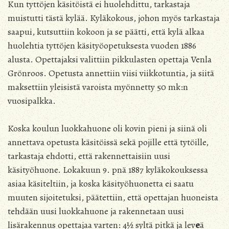
Kun tyttöjen käsitöistä ei huolehdittu, tarkastaja
muistutti tästä kylää. Kyläkokous, johon myös tarkastaja
saapui, kutsuttiin kokoon ja se päätti, että kylä alkaa
huolehtia tyttöjen käsityöopetuksesta vuoden 1886
alusta. Opettajaksi valittiin pikkulasten opettaja Venla
Grönroos. Opetusta annettiin viisi viikkotuntia, ja siitä
maksettiin yleisistä varoista myönnetty 50 mk:n
vuosipalkka.
Koska koulun luokkahuone oli kovin pieni ja siinä oli
annettava opetusta käsitöissä sekä pojille että tytöille,
tarkastaja ehdotti, että rakennettaisiin uusi
käsityöhuone. Lokakuun 9. pnä 1887 kyläkokouksessa
asiaa käsiteltiin, ja koska käsityöhuonetta ei saatu
muuten sijoitetuksi, päätettiin, että opettajan huoneista
tehdään uusi luokkahuone ja rakennetaan uusi
lisärakennus opettajaa varten: 4½ syltä pitkä ja lev
e
ä