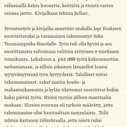
väliseinillä kahta huonetta, keittiötä ja eteistä varten
osiinsa jaettu. Kivijalkaan tehtiin kellari.
Perustustyöt ja kivijalka annettiin urakalla Jopi Koskisen
suoritettavaksi ja varsinainen rakennustyö Juho
Tuomaanpoika Simolalle. Työn tuli olla hyvää ja sen
suorittamista valvomaan valittiin erityinen 9-miehinen
toimikunta. Lokakuun 4. pnä 1888 työtä kokoonnuttiin
tarkastamaan, ja silloin jokainen läsnäollut lausui
tyytyväisyytensä työn hyvyydestä. Talolliset toivat
rakennusaineet. rahat saatiin koulu- ja
makasiinikassoista ja kylän tilattomat suorittivat kukin
kaksi päivää työtä. Hirsiä tuotiin jälleen manttaalin
mukaan. Hirsien suuruus oli tarkoin määrätty, jotta
rakennusaine olisi kauttaaltaan samanlaista. Tiilit
tehtiin kartanon tiilitehtaalla, jotta niistä tulisi