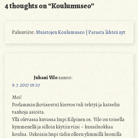
4 thoughts on “
Koulumuseo
”
Paluuviite:
Muistojen Koulumuseo | Parasta lähteä nyt
Juhani Vilo
sanoo:
9.7.2017 19:27
Moi!
Porlammin (kotiseutu) kierros tuli tehtyä ja katselin
vanhoja asioita.
Yllä olevassa kuvassa Impi Kilpinen os. Vilo on toisella
kymmenellä ja silloin käytiin viisi – kuusiluokkaa
koulua. Uskoisin Impi tädin olleen ylimmillä luomilla