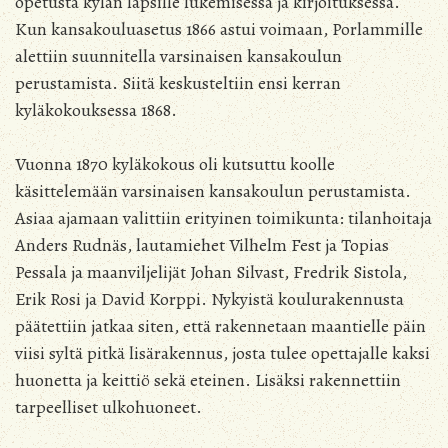
opetusta kylän lapsille lukemisessa ja kirjoituksessa.
Kun kansakouluasetus 1866 astui voimaan, Porlammille
alettiin suunnitella varsinaisen kansakoulun
perustamista. Siitä keskusteltiin ensi kerran
kyläkokouksessa 1868.
Vuonna 1870 kyläkokous oli kutsuttu koolle
käsittelemään varsinaisen kansakoulun perustamista.
Asiaa ajamaan valittiin erityinen toimikunta: tilanhoitaja
Anders Rudnäs, lautamiehet Vilhelm Fest ja Topias
Pessala ja maanviljelijät Johan Silvast, Fredrik Sistola,
Erik Rosi ja David Korppi. Nykyistä koulurakennusta
päätettiin jatkaa siten, että rakennetaan maantielle päin
viisi syltä pitkä lisärakennus, josta tulee opettajalle kaksi
huonetta ja keittiö sekä eteinen. Lisäksi rakennettiin
tarpeelliset ulkohuoneet.