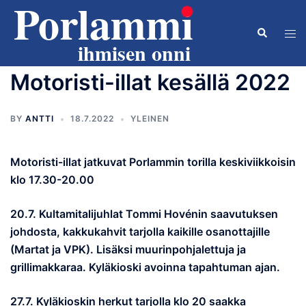
Skip
to
Search
Tog
content
men
Motoristi-illat kesällä 2022
BY
ANTTI
18.7.2022
YLEINEN
Motoristi-illat jatkuvat Porlammin torilla keskiviikkoisin
klo 17.30-20.00
20.7. Kultamitalijuhlat Tommi Hovénin saavutuksen
johdosta, kakkukahvit tarjolla kaikille osanottajille
(Martat ja VPK). Lisäksi muurinpohjalettuja ja
grillimakkaraa. Kyläkioski avoinna tapahtuman ajan.
27.7. Kyläkioskin herkut tarjolla klo 20 saakka