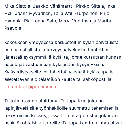
Mika Sistola, Jaakko Vähämartti, Pirkko Siltala, Inka
Hell, Jaana Hyvärinen, Taija Walli-Turpeinen, Pirjo
Hannula, Pia-Leena Salo, Mervi Vuorinen ja Marita
Paavola.
Kokouksen yhteydessä keskusteltiin kylän palveluista,
mm. uimahallista ja terveyspalveluista. Päätettiin
järjestää syksymmällä kyläilta, jonne kutsutaan kunnan
edustajat vastaamaan kyläläisten kysymyksiin.
Kyläyhdistykselle voi lähettää viestejä kyläkaupalle
asetettavan aloitelaatikon kautta tai sähköpostilla
ilmoitukset@porlammi.fi
.
Taitotalossa on aloittanut Taitopaikka, joka on
lapinjärveläisille työnhakijoille suunnattu tekemisen ja
rekrytoinnin keskus, jossa toiminta perustuu jokaisen
henkilökohtaisille tarpeille. Taitopaikan toimintaa olivat