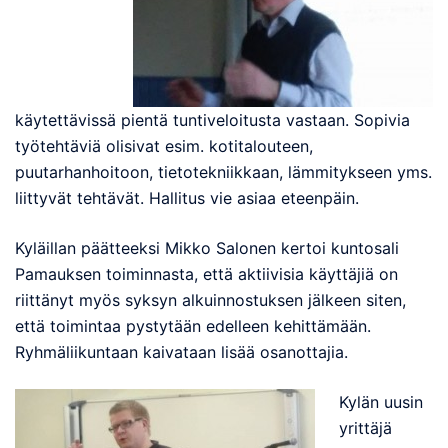
käytettävissä pientä tuntiveloitusta vastaan. Sopivia
työtehtäviä olisivat esim. kotitalouteen,
puutarhanhoitoon, tietotekniikkaan, lämmitykseen yms.
liittyvät tehtävät. Hallitus vie asiaa eteenpäin.
Kyläillan päätteeksi Mikko Salonen kertoi kuntosali
Pamauksen toiminnasta, että aktiivisia käyttäjiä on
riittänyt myös syksyn alkuinnostuksen jälkeen siten,
että toimintaa pystytään edelleen kehittämään.
Ryhmäliikuntaan kaivataan lisää osanottajia.
Kylän uusin
yrittäjä