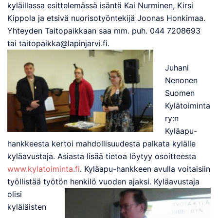
kyläillassa esittelemässä isäntä Kai Nurminen, Kirsi
Kippola ja etsivä nuorisotyöntekijä Joonas Honkimaa.
Yhteyden Taitopaikkaan saa mm. puh. 044 7208693
tai taitopaikka@lapinjarvi.fi.
Juhani
Nenonen
Suomen
Kylätoiminta
ry:n
Kyläapu-
hankkeesta kertoi mahdollisuudesta palkata kylälle
kyläavustaja. Asiasta lisää tietoa löytyy osoitteesta
www.kylatoiminta.fi
. Kyläapu-hankkeen avulla voitaisiin
työllistää työtön henkilö vuoden ajaksi. Kyläavustaja
olisi
kyläläisten