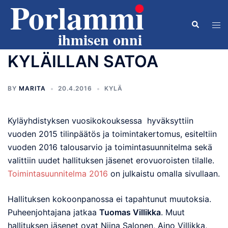
Skip
to
Search
Tog
content
men
KYLÄILLAN SATOA
BY
MARITA
20.4.2016
KYLÄ
Kyläyhdistyksen vuosikokouksessa hyväksyttiin
vuoden 2015 tilinpäätös ja toimintakertomus, esiteltiin
vuoden 2016 talousarvio ja toimintasuunnitelma sekä
valittiin uudet hallituksen jäsenet erovuoroisten tilalle.
Toimintasuunnitelma 2016
on julkaistu omalla sivullaan.
Hallituksen kokoonpanossa ei tapahtunut muutoksia.
Puheenjohtajana jatkaa
Tuomas Villikka
. Muut
hallituksen jäsenet ovat Niina Salonen, Aino Villikka,