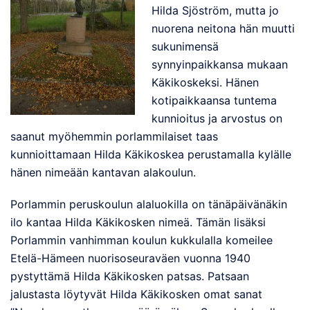
Hilda Sjöström, mutta jo
nuorena neitona hän muutti
sukunimensä
synnyinpaikkansa mukaan
Käkikoskeksi. Hänen
kotipaikkaansa tuntema
kunnioitus ja arvostus on
saanut myöhemmin porlammilaiset taas
kunnioittamaan Hilda Käkikoskea perustamalla kylälle
hänen nimeään kantavan alakoulun.
Porlammin peruskoulun alaluokilla on tänäpäivänäkin
ilo kantaa Hilda Käkikosken nimeä. Tämän lisäksi
Porlammin vanhimman koulun kukkulalla komeilee
Etelä-Hämeen nuorisoseuraväen vuonna 1940
pystyttämä Hilda Käkikosken patsas. Patsaan
jalustasta löytyvät Hilda Käkikosken omat sanat