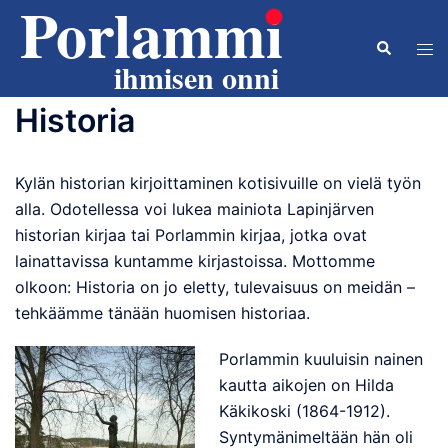
Skip
to
Search
Tog
content
men
Historia
Kylän historian kirjoittaminen kotisivuille on vielä työn
alla. Odotellessa voi lukea mainiota Lapinjärven
historian kirjaa tai Porlammin kirjaa, jotka ovat
lainattavissa kuntamme kirjastoissa. Mottomme
olkoon: Historia on jo eletty, tulevaisuus on meidän –
tehkäämme tänään huomisen historiaa.
Porlammin kuuluisin nainen
kautta aikojen on Hilda
Käkikoski (1864-1912).
Syntymänimeltään hän oli