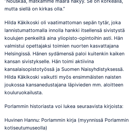
”Nouskaa, matkamme määrä näkyy. Se on korkealla,
mutta siellä on kirkas olla.”
Hilda Käkikoski oli vaatimattoman sepän tytär, joka
lannistumattomalla innolla hankki itsellensä sivistystä
koulujen penkeiltä aina yliopisto-opintoihin asti. Hän
valmistui opettajaksi toimien nuorten kasvattajana
Helsingissä. Hänen sydämensä paloi kuitenkin kaiken
kansan sivistykselle. Hän toimi aktiivina
kansalaisopistotyössä ja Suomen Naisyhdistyksessä.
Hilda Käkikoski vaikutti myös ensimmäisten naisten
joukossa kansanedustajana läpivieden mm. aloitteen
kouluruokailusta.
Porlammin historiasta voi lukea seuraavista kirjoista:
Huvinen Hannu: Porlammin kirja (myynnissä Porlammin
kotiseutumuseolla)