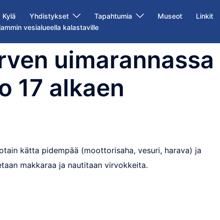
Kylä
Yhdistykset
Tapahtumia
Museot
Linkit
lammin vesialueella kalastaville
ärven uimarannassa
lo 17 alkaen
otain kätta pidempää (moottorisaha, vesuri, harava) ja
etaan makkaraa ja nautitaan virvokkeita.