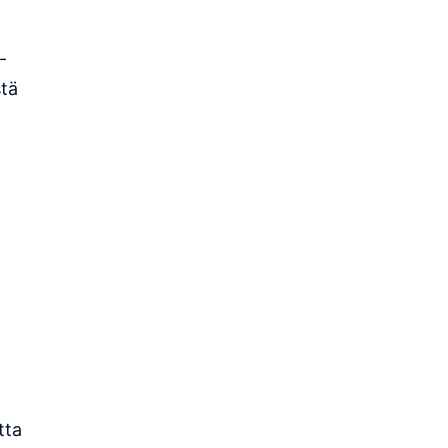
-
stä
tta