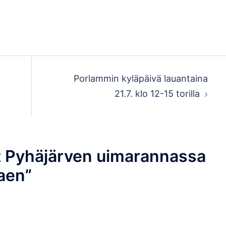
Porlammin kyläpäivä lauantaina
21.7. klo 12-15 torilla
t Pyhäjärven uimarannassa
kaen
”