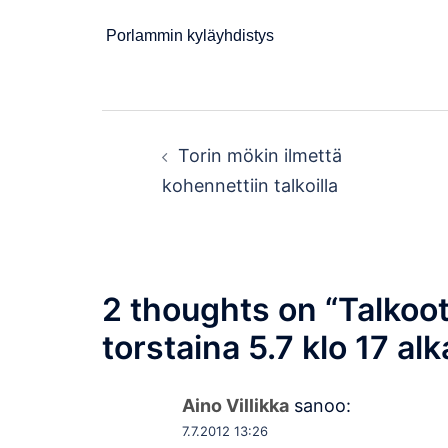
Porlammin kyläyhdistys
Post
Torin mökin ilmettä
navigation
kohennettiin talkoilla
2 thoughts on “
Talkoo
torstaina 5.7 klo 17 al
Aino Villikka
sanoo:
7.7.2012 13:26