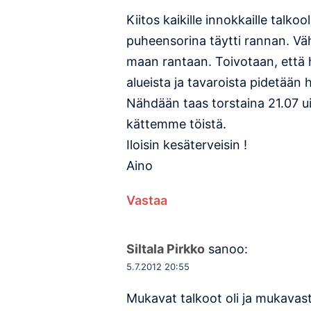
Kiitos kaikille innokkaille talko
puheensorina täytti rannan. Vähit
maan rantaan. Toivotaan, että hy
alueista ja tavaroista pidetään h
Nähdään taas torstaina 21.07 u
kättemme töistä.
Iloisin kesäterveisin !
Aino
Vastaa
Siltala Pirkko
sanoo:
5.7.2012 20:55
Mukavat talkoot oli ja mukavasti