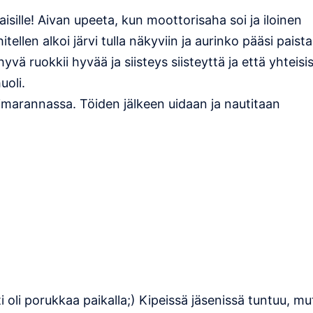
olaisille! Aivan upeeta, kun moottorisaha soi ja iloinen
ellen alkoi järvi tulla näkyviin ja aurinko pääsi paista
vä ruokkii hyvää ja siisteys siisteyttä ja että yhteisi
uoli.
imarannassa. Töiden jälkeen uidaan ja nautitaan
 oli porukkaa paikalla;) Kipeissä jäsenissä tuntuu, mu