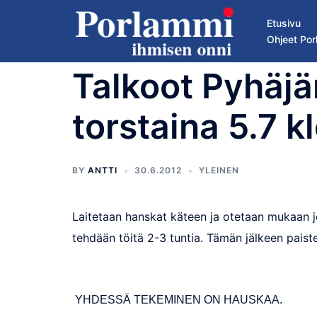
Skip
Etusivu
to
Ohjeet Por
content
Talkoot Pyhäj
torstaina 5.7 k
BY
ANTTI
30.6.2012
YLEINEN
Laitetaan hanskat käteen ja otetaan mukaan j
tehdään töitä 2-3 tuntia. Tämän jälkeen paist
YHDESSÄ TEKEMINEN ON HAUSKAA.