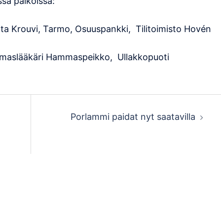
ssa paikoissa:
tta Krouvi, Tarmo, Osuuspankki, Tilitoimisto Hovén
ammaslääkäri Hammaspeikko, Ullakkopuoti
Porlammi paidat nyt saatavilla