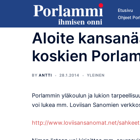
Skip
Etusivu
to
Ohjeet Por
content
Aloite kansanä
koskien Porlam
BY
ANTTI
28.1.2014
YLEINEN
Porlammin yläkoulun ja lukion tarpeellisu
voi lukea mm. Loviisan Sanomien verkkos
http://www.loviisansanomat.
net/sahkeet