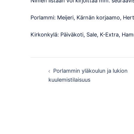
Nimen listaan voi kirjoittaa mm. seuraavi
Porlammi: Meijeri, Kärnän korjaamo, Her
Kirkonkylä: Päiväkoti, Sale, K-Extra, H
Post
Porlammin yläkoulun ja lukion
navigation
kuulemistilaisuus