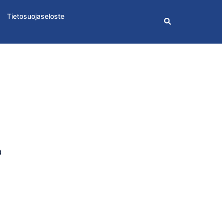
Tietosuojaseloste
Search
a