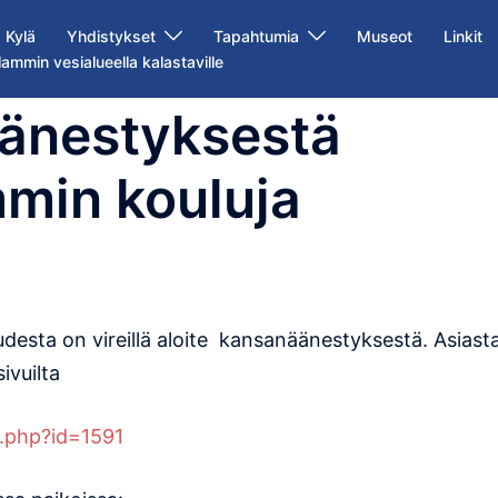
Kylä
Yhdistykset
Tapahtumia
Museot
Linkit
lammin vesialueella kalastaville
äne​styksestä
min kouluja
udesta on vireillä aloite kansanäänestyksestä. Asiast
ivuilta
.php?id=1591