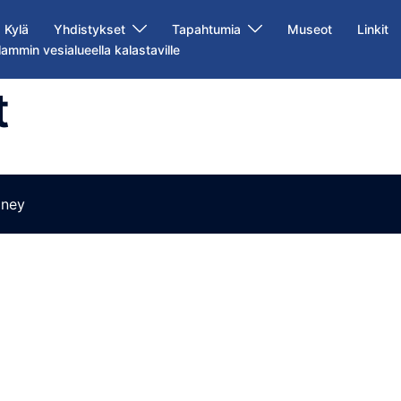
Kylä
Yhdistykset
Tapahtumia
Museot
Linkit
lammin vesialueella kalastaville
t
ney