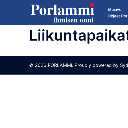
Skip
Etusivu
to
Ohjeet Por
content
Liikuntapaika
© 2026 PORLAMMI. Proudly powered by
Syd